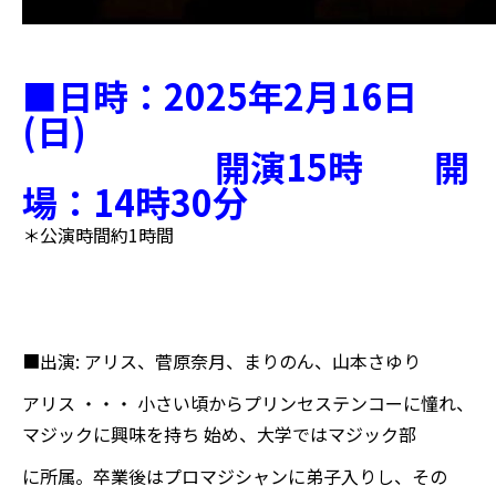
■日時：
2025
年
2
月
16
日
(
日
)
開演
15
時 開
場：
14
時
30
分
＊公演時間約1時間
■出演: アリス、菅原奈月、まりのん、山本さゆり
アリス ・・・ 小さい頃からプリンセステンコーに憧れ、
マジックに興味を持ち 始め、大学ではマジック部
に所属。卒業後はプロマジシャンに弟子入りし、その