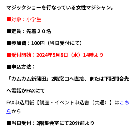
マジックショーを行なっている女性マジシャン。
■対象：小学生
■定員：先着２０名
■参加費：
100
円（当日受付にて）
■受付開始：
2024
年
5
月
8
日（水）
14
時より
■申込方法：
「カムカム新蒲田」
2
階窓口へ直接、または下記問合先
へ電話か
FAX
にて
FAX申込用紙【講座・イベント申込書（共通）】は
こち
ら
から
■当日受付：
2
階集会室にて
20
分前より