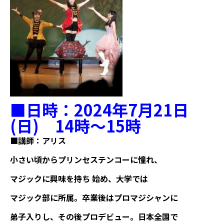
■日時
：
2024
年
7
月
21
日
(
日
)
14
時～
15
時
■講師：アリス
小さい頃からプリンセステンコーに憧れ、
マジックに興味を持ち 始め、大学では
マジック部に所属。卒業後はプロマジシャンに
弟子入りし、その後プロデビュー。日本全国で